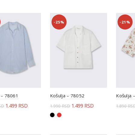
-25%
-21%
 – 78061
Košulja – 78052
Košulja 
1.499
RSD
1.499
RSD
SD
1.990
RSD
1.890
RS
erite opcije
Odaberite opcije
Odabe