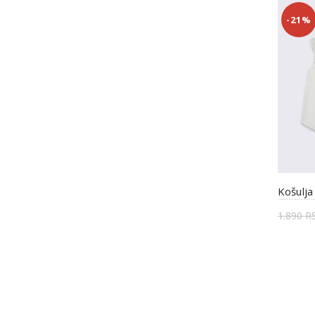
-21%
Košulja
1.890
R
Odab