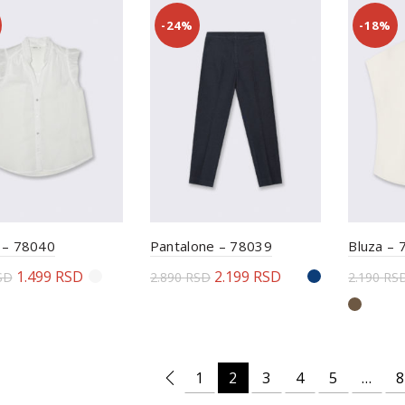
-24%
-18%
 – 78040
Pantalone – 78039
Bluza – 
1.499
RSD
2.199
RSD
SD
2.890
RSD
2.190
RS
erite opcije
Odaberite opcije
Odabe
1
2
3
4
5
…
8