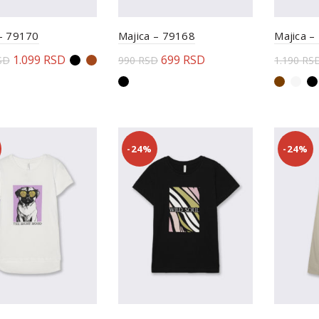
 – 79170
Majica – 79168
Majica –
1.099
RSD
699
RSD
SD
990
RSD
1.190
RS
erite opcije
Odaberite opcije
Odabe
-24%
-24%