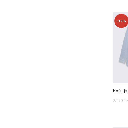
-32%
Košulja
2.190
R
Odab