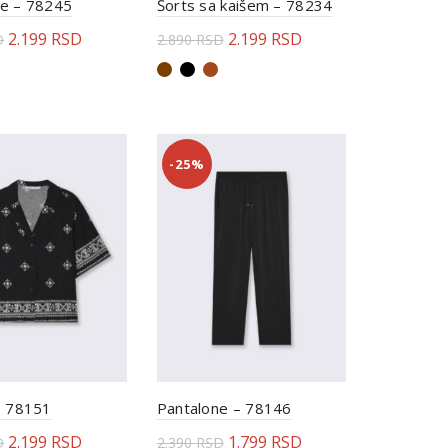
ne – 78245
Šorts sa kaišem – 78234
2.199
RSD
2.199
RSD
D
2.890
RSD
rite opcije
Odaberite opcije
-25%
– 78151
Pantalone – 78146
2.199
RSD
1.799
RSD
D
2.390
RSD