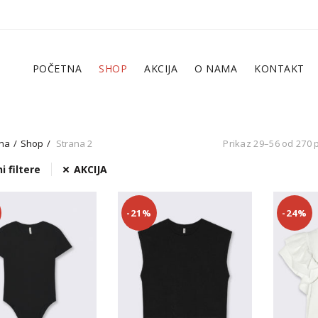
POČETNA
SHOP
AKCIJA
O NAMA
KONTAKT
na
Shop
Strana 2
Prikaz 29–56 od 270 
i filtere
AKCIJA
-21%
-24%