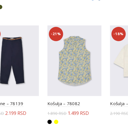
erite opcije
Odaberite opcije
Odabe
-21%
-18%
one – 78139
Košulja – 78082
Košulja 
2.199
RSD
1.499
RSD
SD
1.890
RSD
2.190
RS
erite opcije
Odaberite opcije
Odabe