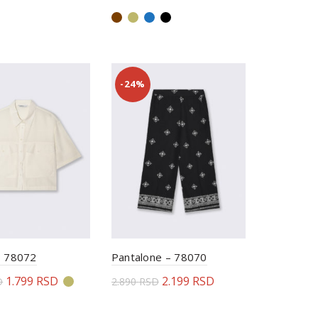
rite opcije
Odaberite opcije
-24%
– 78072
Pantalone – 78070
1.799
RSD
2.199
RSD
D
2.890
RSD
rite opcije
Odaberite opcije