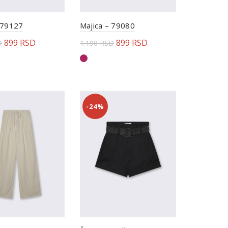
 79127
Majica – 79080
899
RSD
899
RSD
D
1.190
RSD
rite opcije
Odaberite opcije
-24%