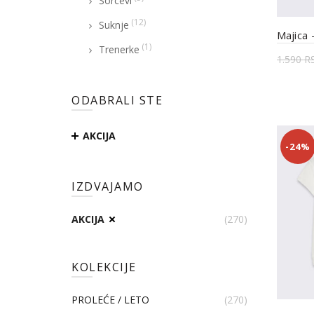
Šorcevi
(12)
Suknje
Majica
(1)
Trenerke
1.590
R
Odab
ODABRALI STE
AKCIJA
-24%
IZDVAJAMO
AKCIJA
(270)
KOLEKCIJE
PROLEĆE / LETO
(270)