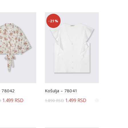
-21%
– 78042
Košulja – 78041
1.499
RSD
1.499
RSD
D
1.890
RSD
rite opcije
Odaberite opcije