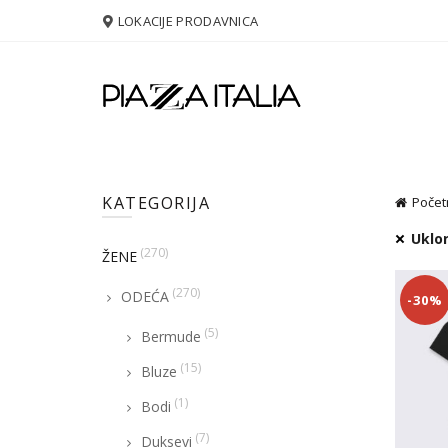
LOKACIJE PRODAVNICA
KATEGORIJA
Počet
Uklon
(270)
ŽENE
(270)
ODEĆA
-30%
(5)
Bermude
(15)
Bluze
(1)
Bodi
(7)
Duksevi