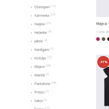
(12)
Džemperi
(23)
Farmerke
Majica
(20)
Haljine
1.290
R
(4)
Helanke
Odab
(4)
Jakne
(7)
Kardigani
(25)
Košulje
-31%
(69)
Majice
(2)
Mantili
(48)
Pantalone
(5)
Prsluci
(5)
Sakoi
(5)