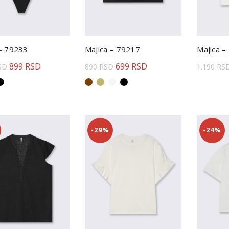
 – 79233
Majica – 79217
Majica –
899
RSD
699
RSD
SD
890
RSD
1.190
RS
erite opcije
Odaberite opcije
Odabe
-29%
-24%