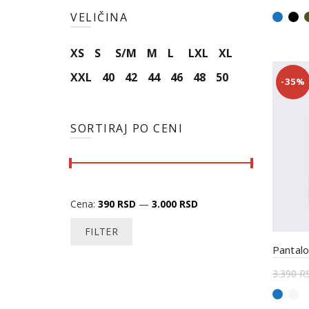
VELIČINA
Odab
XS
S
S/M
M
L
LXL
XL
XXL
40
42
44
46
48
50
-35%
SORTIRAJ PO CENI
Cena:
390 RSD
—
3.000 RSD
FILTER
Pantal
3.390
R
Odab