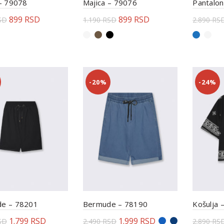
 – 79078
Majica – 79076
Pantalo
899
RSD
899
RSD
SD
1.190
RSD
2.890
RS
erite opcije
Odaberite opcije
Odabe
-20%
-24%
e – 78201
Bermude – 78190
Košulja 
1.799
RSD
1.999
RSD
SD
2.490
RSD
2.890
RS