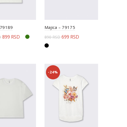
 79189
Majica – 79175
899
RSD
699
RSD
D
890
RSD
rite opcije
Odaberite opcije
-24%