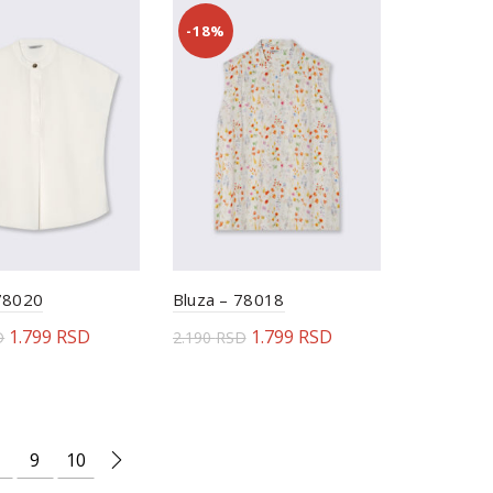
-18%
78020
Bluza – 78018
1.799
RSD
1.799
RSD
D
2.190
RSD
rite opcije
Odaberite opcije
9
10