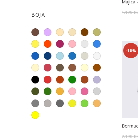
Majica
1.190
R
BOJA
Odab
-18%
Bermud
2.190
R