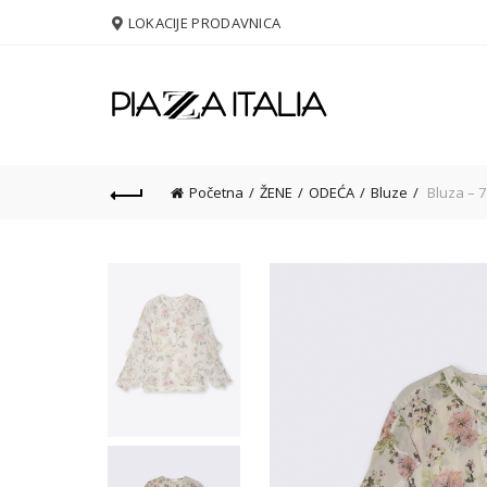
LOKACIJE PRODAVNICA
Početna
ŽENE
ODEĆA
Bluze
Bluza – 