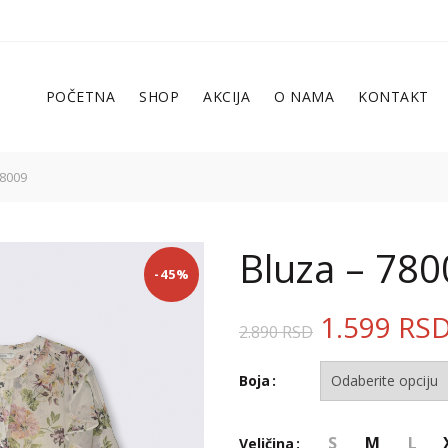
POČETNA
SHOP
AKCIJA
O NAMA
KONTAKT
78009
Bluza – 780
-45%
1.599
RS
2.890
RSD
Boja
S
M
L
Veličina