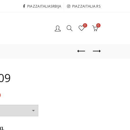
PIAZZAITALIASRBIJA
PIAZZAITALIA.RS
0
0
09
D
XL