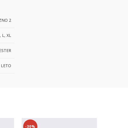
ZNO 2
,
L
,
XL
ESTER
 LETO
-30%
-20%