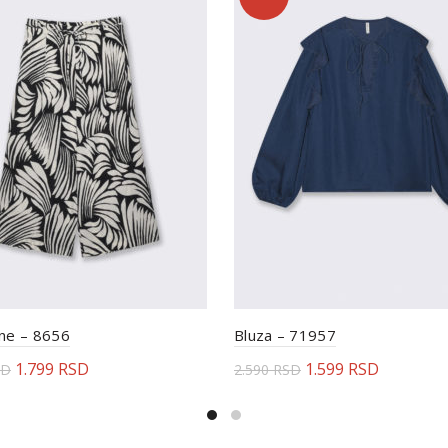
ne – 8656
Bluza – 71957
1.799
RSD
1.599
RSD
SD
2.590
RSD
erite opcije
Odaberite opcije