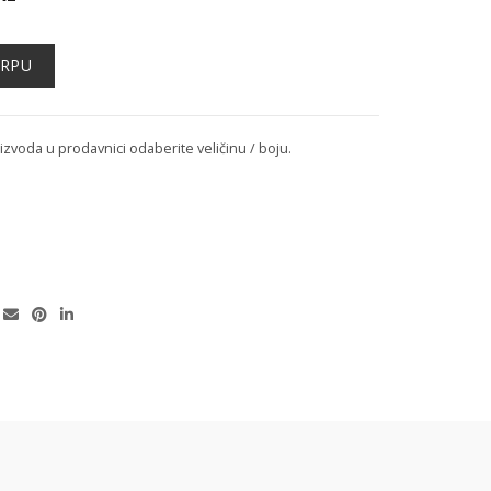
ORPU
voda u prodavnici odaberite veličinu / boju.