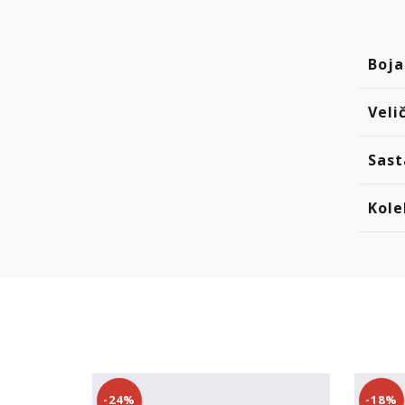
Boja
Veli
Sast
Kole
-24%
-18%