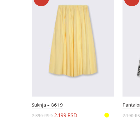
Suknja – 8619
Pantalo
2.199
RSD
2.890
RSD
2.190
R
Odaberite opcije
Odab