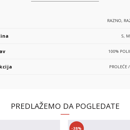
RAZNO
,
RA
čina
S
,
M
av
100% POLI
kcija
PROLEĆE /
PREDLAŽEMO DA POGLEDATE
-38%