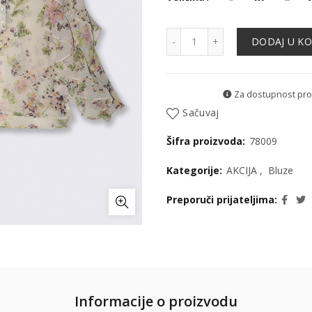
Bluza - 78009 količina
DODAJ U K
Za dostupnost proiz
Sačuvaj
Šifra proizvoda:
78009
Kategorije:
AKCIJA
,
Bluze
Preporuči prijateljima
Informacije o proizvodu