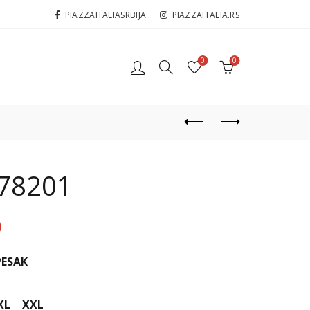
PIAZZAITALIASRBIJA
PIAZZAITALIA.RS
0
0
78201
D
PESAK
XL
XXL