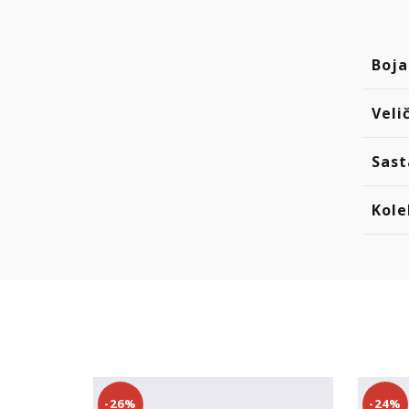
Boja
Veli
Sast
Kole
-26%
-24%