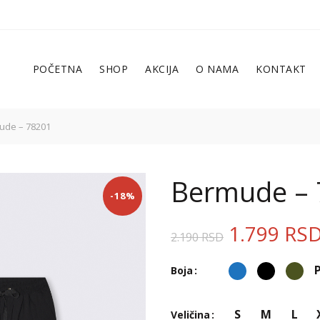
POČETNA
SHOP
AKCIJA
O NAMA
KONTAKT
de – 78201
Bermude – 
-18%
1.799
RS
2.190
RSD
Boja
S
M
L
Veličina