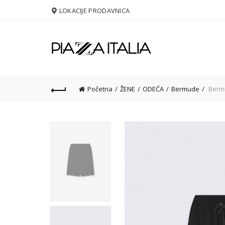
LOKACIJE PRODAVNICA
Početna
ŽENE
ODEĆA
Bermude
Bermu