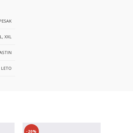
PESAK
L
,
XXL
ASTIN
 LETO
-20%
-18%