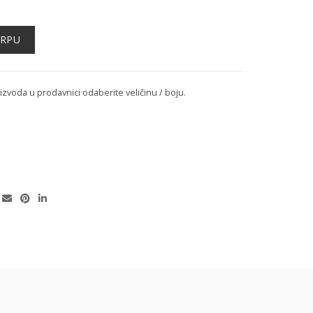
ORPU
voda u prodavnici odaberite veličinu / boju.