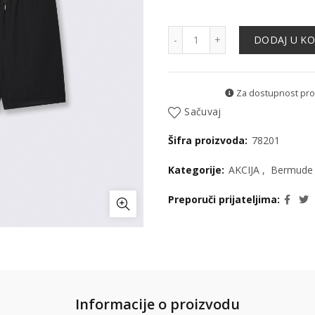
Bermude - 78201 količina
DODAJ U K
Za dostupnost proiz
Sačuvaj
Šifra proizvoda:
78201
Kategorije:
AKCIJA
,
Bermude
Preporuči prijateljima
Informacije o proizvodu