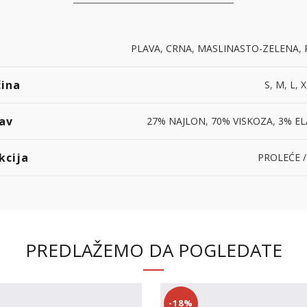
PLAVA
,
CRNA
,
MASLINASTO-ZELENA
,
čina
S
,
M
,
L
,
X
av
27% NAJLON
,
70% VISKOZA
,
3% EL
kcija
PROLEĆE /
PREDLAŽEMO DA POGLEDATE
-18%