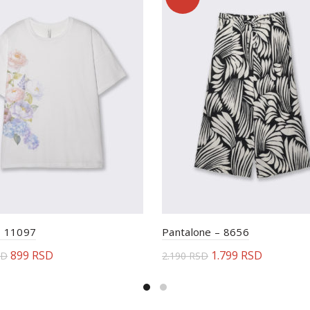
– 11097
Pantalone – 8656
899
RSD
1.799
RSD
SD
2.190
RSD
erite opcije
Odaberite opcije