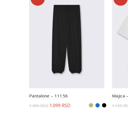
Pantalone – 11156
Majica 
1.099
RSD
1.490
RSD
1.190
R
Odaberite opcije
Odab