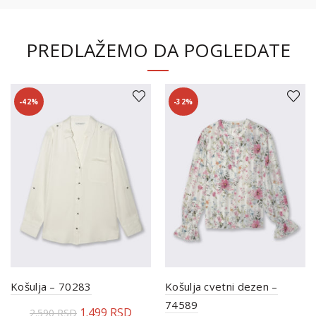
PREDLAŽEMO DA POGLEDATE
-42%
-32%
Košulja – 70283
Košulja cvetni dezen –
74589
1.499
RSD
2.590
RSD