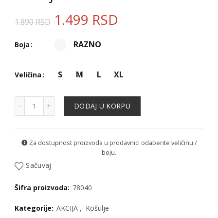
1.499
RSD
1.890
RSD
RAZNO
Boja
S
M
L
XL
Veličina
Košulja - 78040 količina
DODAJ U KORPU
Za dostupnost proizvoda u prodavnici odaberite veličinu /
boju.
Sačuvaj
Šifra proizvoda:
78040
Kategorije:
AKCIJA
,
Košulje