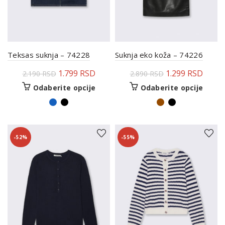
Teksas suknja – 74228
Suknja eko koža – 74226
1.799
RSD
1.299
RSD
2.190
RSD
2.890
RSD
Odaberite opcije
Odaberite opcije
-52%
-55%