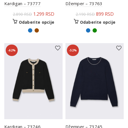
Kardigan – 73777
Džemper – 73763
1.299
RSD
899
RSD
2.890
RSD
2.190
RSD
Odaberite opcije
Odaberite opcije
-62%
-52%
Kardigan – 73746
Džemper – 73745