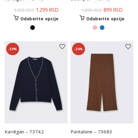
1.299
RSD
899
RSD
3.390
RSD
1.890
RSD
Odaberite opcije
Odaberite opcije
-59%
-24%
Kardigan – 73742
Pantalone – 73683