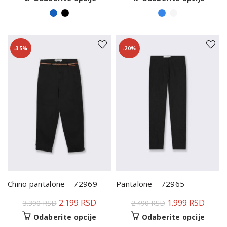
-35%
-20%
Chino pantalone – 72969
Pantalone – 72965
2.199
RSD
1.999
RSD
3.390
RSD
2.490
RSD
Odaberite opcije
Odaberite opcije