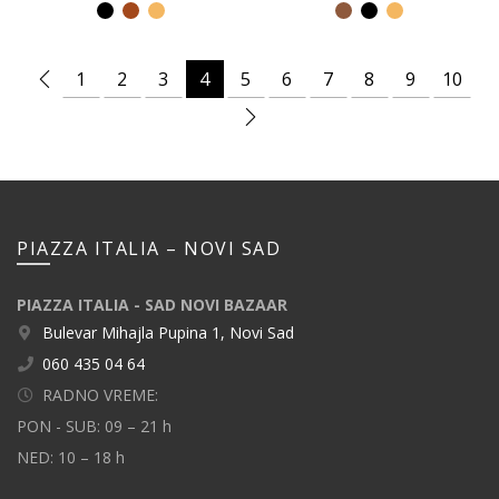
1
2
3
4
5
6
7
8
9
10
PIAZZA ITALIA – NOVI SAD
PIAZZA ITALIA - SAD NOVI BAZAAR
Bulevar Mihajla Pupina 1, Novi Sad
060 435 04 64
RADNO VREME:
PON - SUB: 09 – 21 h
NED: 10 – 18 h