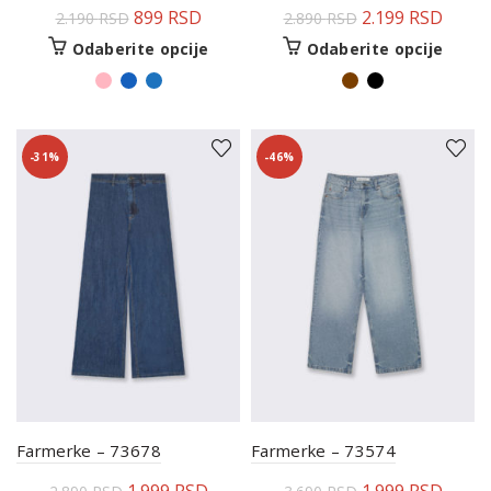
899
RSD
2.199
RSD
2.190
RSD
2.890
RSD
Odaberite opcije
Odaberite opcije
-31%
-46%
Farmerke – 73678
Farmerke – 73574