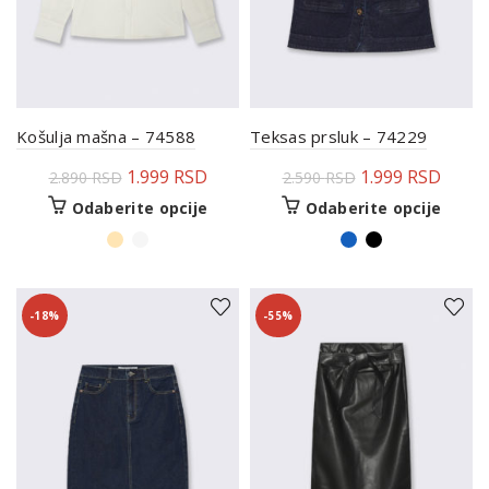
Košulja mašna – 74588
Teksas prsluk – 74229
1.999
RSD
1.999
RSD
2.890
RSD
2.590
RSD
Odaberite opcije
Odaberite opcije
-18%
-55%