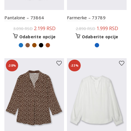
Pantalone – 73864
Farmerke – 73789
2.199
RSD
1.999
RSD
3.090
RSD
2.890
RSD
Odaberite opcije
Odaberite opcije
-38%
-33%