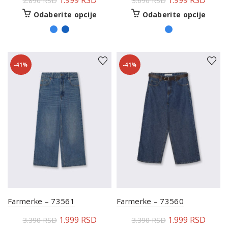
1.999
RSD
1.999
RSD
2.890
RSD
3.690
RSD
Odaberite opcije
Odaberite opcije
-41%
-41%
Farmerke – 73561
Farmerke – 73560
1.999
RSD
1.999
RSD
3.390
RSD
3.390
RSD