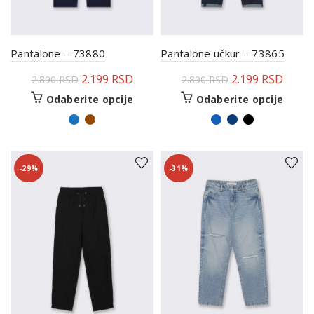
Pantalone – 73880
Pantalone učkur – 73865
2.199
RSD
2.199
RSD
2.890
RSD
2.890
RSD
Odaberite opcije
Odaberite opcije
-29%
-31%