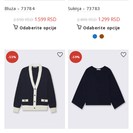
Bluza – 73784
Suknja – 73783
1.599
RSD
1.299
RSD
2.590
RSD
2.490
RSD
Odaberite opcije
Odaberite opcije
-55%
-59%