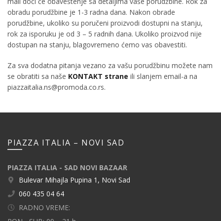
mail doći će obaveštenje sa detaljima vaše porudžbine. Rok za
obradu porudžbine je 1-3 radna dana. Nakon obrade
porudžbine, ukoliko su poručeni proizvodi dostupni na stanju,
rok za isporuku je od 3 – 5 radnih dana. Ukoliko proizvod nije
dostupan na stanju, blagovremeno ćemo vas obavestiti.
Za sva dodatna pitanja vezano za vašu porudžbinu možete nam
se obratiti sa naše
KONTAKT strane
ili slanjem email-a na
piazzaitalia.ns@promoda.co.rs.
PIAZZA ITALIA – NOVI SAD
PIAZZA ITALIA - SAD NOVI BAZAAR
Bulevar Mihajla Pupina 1, Novi Sad
060 435 04 64
RADNO VREME: