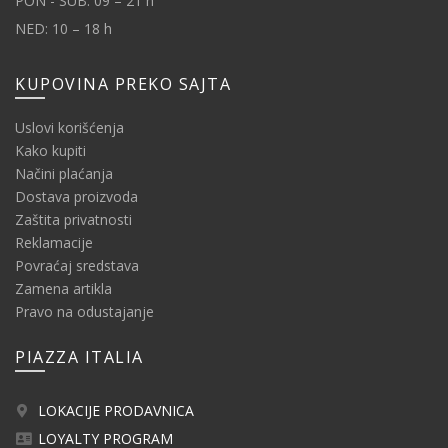
PON - SUB: 09 – 21 h
NED: 10 – 18 h
KUPOVINA PREKO SAJTA
Uslovi korišćenja
Kako kupiti
Načini plaćanja
Dostava proizvoda
Zaštita privatnosti
Reklamacije
Povraćaj sredstava
Zamena artikla
Pravo na odustajanje
PIAZZA ITALIA
LOKACIJE PRODAVNICA
LOYALTY PROGRAM