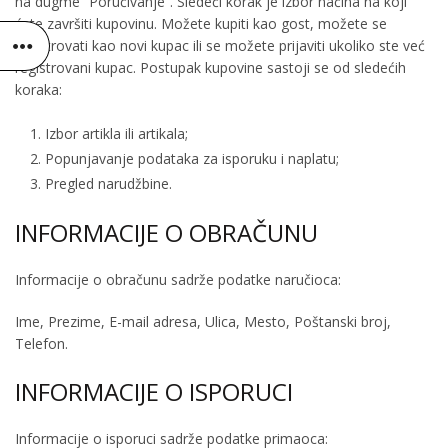
na dugme “Poručivanje”. Sledeći korak je izbor načina na koji
ćete završiti kupovinu. Možete kupiti kao gost, možete se
registrovati kao novi kupac ili se možete prijaviti ukoliko ste već
registrovani kupac. Postupak kupovine sastoji se od sledećih
koraka:
Izbor artikla ili artikala;
Popunjavanje podataka za isporuku i naplatu;
Pregled narudžbine.
INFORMACIJE O OBRAČUNU
Informacije o obračunu sadrže podatke naručioca:
Ime, Prezime, E-mail adresa, Ulica, Mesto, Poštanski broj,
Telefon.
INFORMACIJE O ISPORUCI
Informacije o isporuci sadrže podatke primaoca: