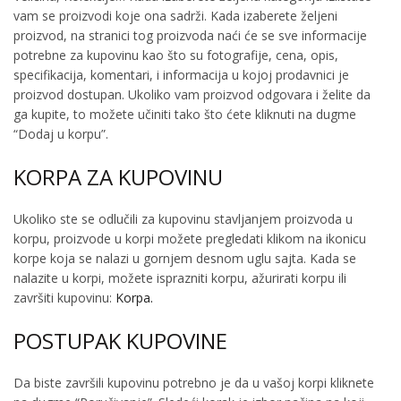
vam se proizvodi koje ona sadrži. Kada izaberete željeni
proizvod, na stranici tog proizvoda naći će se sve informacije
potrebne za kupovinu kao što su fotografije, cena, opis,
specifikacija, komentari, i informacija u kojoj prodavnici je
proizvod dostupan. Ukoliko vam proizvod odgovara i želite da
ga kupite, to možete učiniti tako što ćete kliknuti na dugme
“Dodaj u korpu”.
KORPA ZA KUPOVINU
Ukoliko ste se odlučili za kupovinu stavljanjem proizvoda u
korpu, proizvode u korpi možete pregledati klikom na ikonicu
korpe koja se nalazi u gornjem desnom uglu sajta. Kada se
nalazite u korpi, možete isprazniti korpu, ažurirati korpu ili
završiti kupovinu:
Korpa.
POSTUPAK KUPOVINE
Da biste završili kupovinu potrebno je da u vašoj korpi kliknete