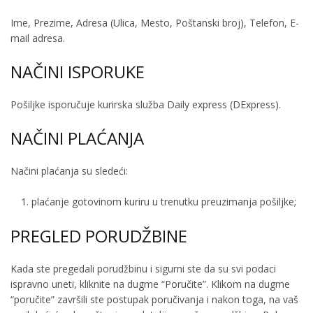
Ime, Prezime, Adresa (Ulica, Mesto, Poštanski broj), Telefon, E-
mail adresa.
NAČINI ISPORUKE
Pošiljke isporučuje kurirska služba Daily express (DExpress).
NAČINI PLAĆANJA
Načini plaćanja su sledeći:
plaćanje gotovinom kuriru u trenutku preuzimanja pošiljke;
PREGLED PORUDŽBINE
Kada ste pregedali porudžbinu i sigurni ste da su svi podaci
ispravno uneti, kliknite na dugme “Poručite”. Klikom na dugme
“poručite” završili ste postupak poručivanja i nakon toga, na vaš