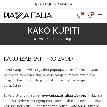
LOKACIJE PRODAVNICA
0
0
KAKO KUPITI
Početna
Kako kupiti
KAKO IZABRATI PROIZVOD
Poručivanje se vrši
isključivo
popunjavanjem forme na sajtu
koja je za to predviđena, a poručivanje putem telefona nije
moguće kako bi se izbegle greške prilikom pravljenja
porudžbine.
Sa leve strane na strani:
www.piazzaitalia.rs/shop/
, nalazi se
meni sa sledećim kategorijama: Odeća, Obuća, Aksesoar, Boja,
Veličina, Kolekcije… Kada izaberete željenu kategoriju izlistaće