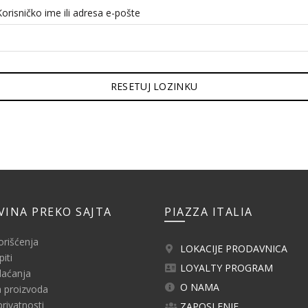
Korisničko ime ili adresa e-pošte
RESETUJ LOZINKU
VINA PREKO SAJTA
PIAZZA ITALIA
orišćenja
LOKACIJE PRODAVNICA
iti
LOYALTY PROGRAM
laćanja
O NAMA
 proizvoda
privatnosti
ZAPOSLENJE