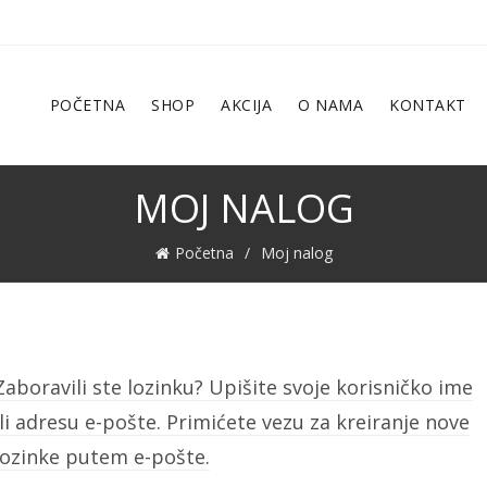
POČETNA
SHOP
AKCIJA
O NAMA
KONTAKT
MOJ NALOG
Početna
Moj nalog
Zaboravili ste lozinku? Upišite svoje korisničko ime
ili adresu e-pošte. Primićete vezu za kreiranje nove
lozinke putem e-pošte.