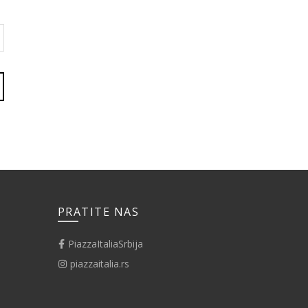
PRATITE NAS
PiazzaItaliaSrbija
piazzaitalia.rs