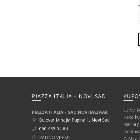
PIAZZA ITALIA – NOVI SAD
KUPO
Uslovi k
PIAZZA ITALIA - SAD NOVI BAZAAR
Kako kup
Bulevar Mihajla Pupina 1, Novi Sad
Načini p
060 435 04 64
Dostava
RADNO VREME:
Zaštita 