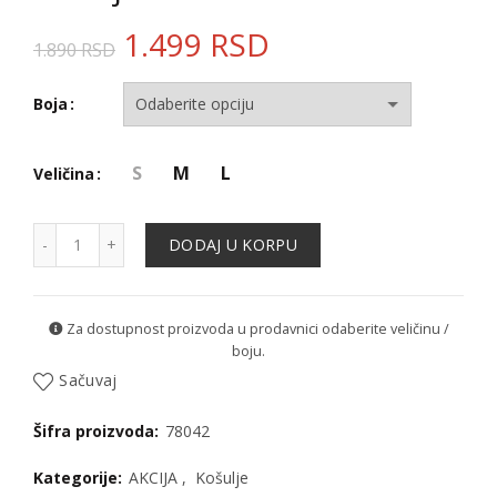
1.499
RSD
1.890
RSD
Boja
S
M
L
Veličina
Košulja - 78042 količina
DODAJ U KORPU
Za dostupnost proizvoda u prodavnici odaberite veličinu /
boju.
Sačuvaj
Šifra proizvoda:
78042
Kategorije:
AKCIJA
,
Košulje