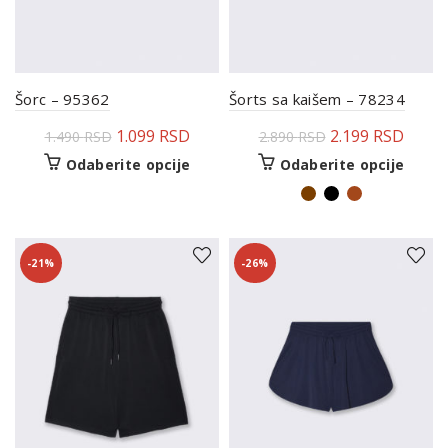
Šorc – 95362
Šorts sa kaišem – 78234
1.099
RSD
2.199
RSD
1.490
RSD
2.890
RSD
Odaberite opcije
Odaberite opcije
-21%
-26%