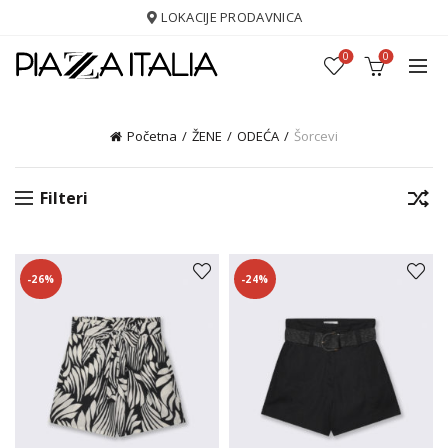
LOKACIJE PRODAVNICA
0
0
Početna
ŽENE
ODEĆA
Šorcevi
Filteri
-26%
-24%