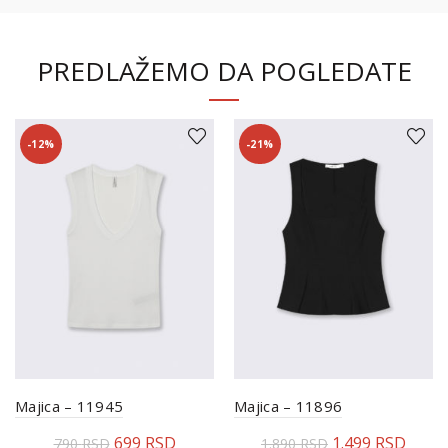
PREDLAŽEMO DA POGLEDATE
-12%
-21%
Majica – 11945
Majica – 11896
699
RSD
1.499
RSD
790
RSD
1.890
RSD