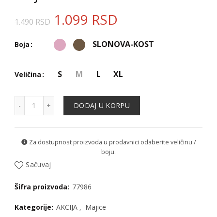
1.099
RSD
1.490
RSD
SLONOVA-KOST
Boja
S
M
L
XL
Veličina
Majica - 77986 količina
DODAJ U KORPU
Za dostupnost proizvoda u prodavnici odaberite veličinu /
boju.
Sačuvaj
Šifra proizvoda:
77986
Kategorije:
AKCIJA
,
Majice