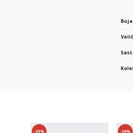
Boja
Veli
Sast
Kole
-35%
-26%