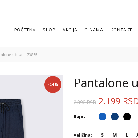
POČETNA
SHOP
AKCIJA
O NAMA
KONTAKT
alone učkur – 73865
Pantalone u
-24%
2.199
RS
2.890
RSD
Boja
S
M
L
Veličina