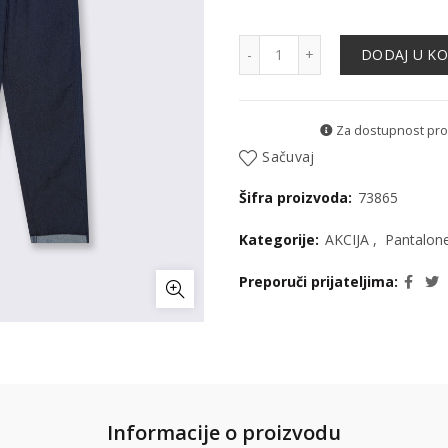
Pantalone učkur - 73865 k
DODAJ U K
Za dostupnost proiz
Sačuvaj
Šifra proizvoda:
73865
Kategorije:
AKCIJA
,
Pantalon
Preporuči prijateljima
Informacije o proizvodu