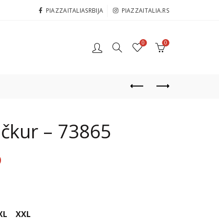
PIAZZAITALIASRBIJA
PIAZZAITALIA.RS
0
0
čkur – 73865
D
XL
XXL