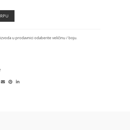
oličina
ORPU
voda u prodavnici odaberite veličinu / boju.
e