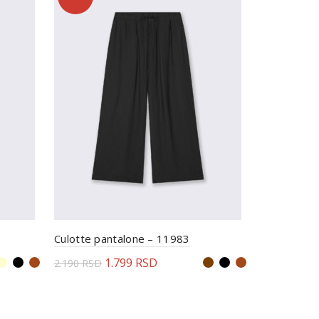
Culotte pantalone – 11983
Pantalone 
1.799
RSD
2
2.190
RSD
2.890
RSD
Odaberite opcije
Odaberi