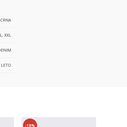
,
CRNA
L
,
XXL
DENIM
 LETO
-18%
-24%