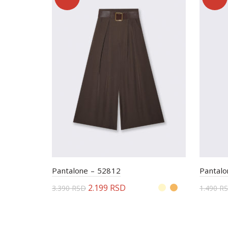
Pantalone – 52812
Pantalo
2.199
RSD
3.390
RSD
1.490
R
Odaberite opcije
Odab