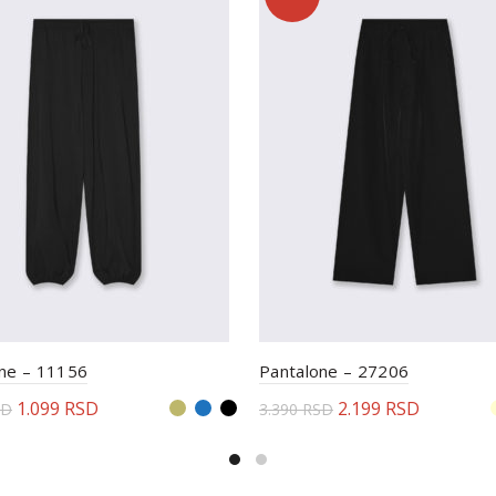
ne – 11156
Pantalone – 27206
1.099
RSD
2.199
RSD
SD
3.390
RSD
erite opcije
Odaberite opcije