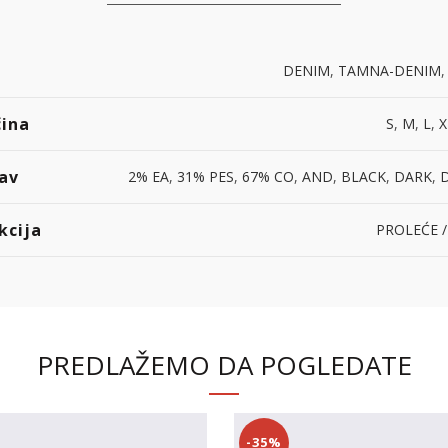
DENIM
,
TAMNA-DENIM
čina
S
,
M
,
L
,
X
av
2% EA
,
31% PES
,
67% CO
,
AND
,
BLACK
,
DARK
,
kcija
PROLEĆE /
PREDLAŽEMO DA POGLEDATE
-35%