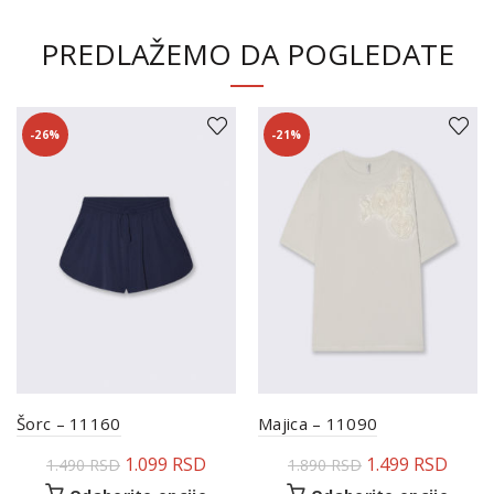
PREDLAŽEMO DA POGLEDATE
-26%
-21%
Šorc – 11160
Majica – 11090
1.099
RSD
1.499
RSD
1.490
RSD
1.890
RSD