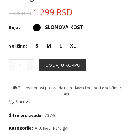
1.299
RSD
3.390
RSD
SLONOVA-KOST
Boja
S
M
L
XL
Veličina
Kardigan - 73746 količina
DODAJ U KORPU
Za dostupnost proizvoda u prodavnici odaberite veličinu /
boju.
Sačuvaj
Šifra proizvoda:
73746
Kategorije:
AKCIJA
,
Kardigani