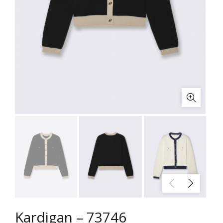
Kardigan – 73746