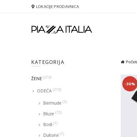
LOKACIJE PRODAVNICA
KATEGORIJA
Počet
(270)
ŽENE
-30%
(270)
ODEĆA
(5)
Bermude
(15)
Bluze
(1)
Bodi
(7)
Duksevi