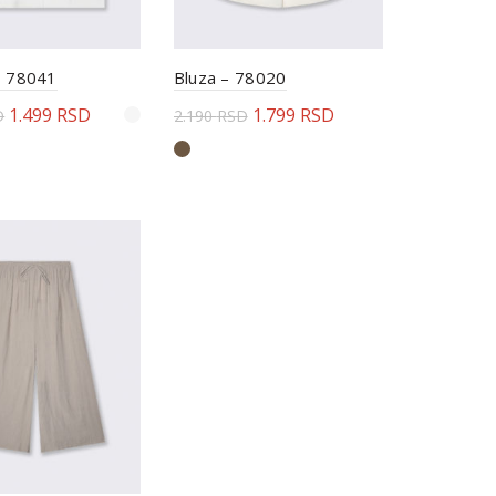
– 78041
Bluza – 78020
1.499
RSD
1.799
RSD
D
2.190
RSD
rite opcije
Odaberite opcije