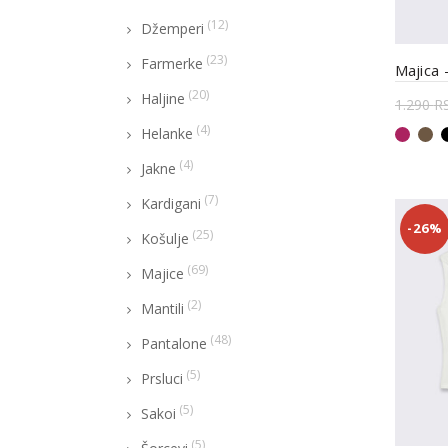
(12)
Džemperi
(23)
Farmerke
Majica
(20)
Haljine
1.290
R
(4)
Helanke
Odab
(4)
Jakne
(7)
Kardigani
-26%
(25)
Košulje
(69)
Majice
(2)
Mantili
(48)
Pantalone
(5)
Prsluci
(5)
Sakoi
(5)