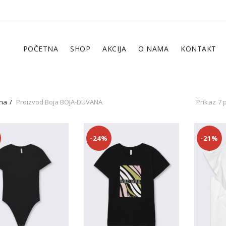
POČETNA
SHOP
AKCIJA
O NAMA
KONTAKT
na
Proizvod Boja
BOJA-DUVANA
Prikaz 7 
-24%
-21%