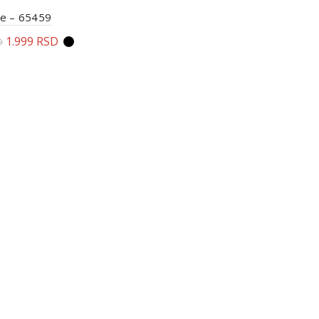
ne – 65459
1.999
RSD
D
rite opcije