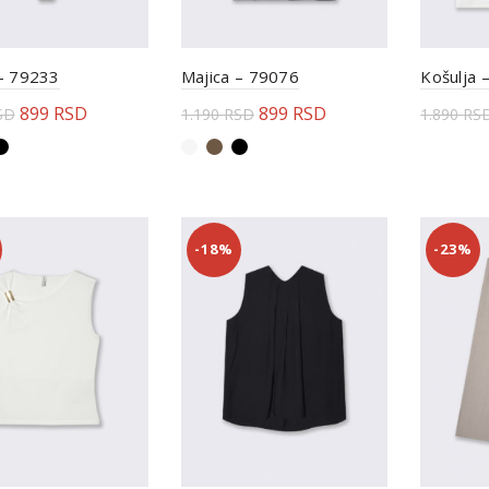
 – 79233
Majica – 79076
Košulja 
899
RSD
899
RSD
SD
1.190
RSD
1.890
RS
erite opcije
Odaberite opcije
Odabe
-18%
-23%