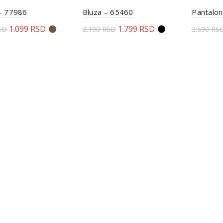
 – 77986
Bluza – 65460
Pantalo
1.099
RSD
1.799
RSD
SD
2.190
RSD
2.590
RS
erite opcije
Odaberite opcije
Odabe