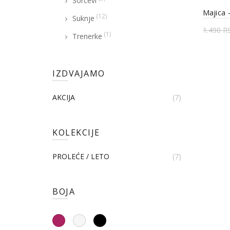
Šorcevi
Majica
(12)
Suknje
1.490
R
(1)
Trenerke
Odab
IZDVAJAMO
AKCIJA
(7)
KOLEKCIJE
PROLEĆE / LETO
(7)
BOJA