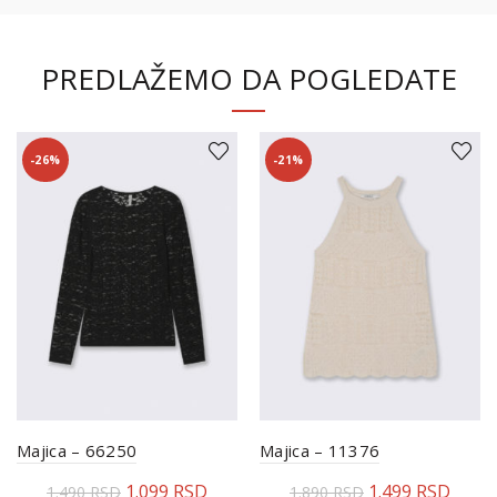
PREDLAŽEMO DA POGLEDATE
-26%
-21%
Majica – 66250
Majica – 11376
1.099
RSD
1.499
RSD
1.490
RSD
1.890
RSD