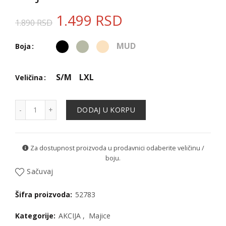
1.499
RSD
1.890
RSD
MUD
Boja
S/M
LXL
Veličina
Majica - 52783 količina
DODAJ U KORPU
Za dostupnost proizvoda u prodavnici odaberite veličinu /
boju.
Sačuvaj
Šifra proizvoda:
52783
Kategorije:
AKCIJA
,
Majice