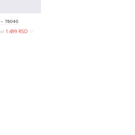
 – 78040
1.499
RSD
SD
erite opcije