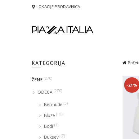
LOKACIJE PRODAVNICA
KATEGORIJA
Počet
(270)
ŽENE
-21%
(270)
ODEĆA
(5)
Bermude
(15)
Bluze
(1)
Bodi
(7)
Duksevi