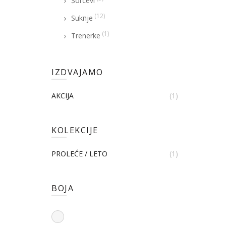
Šorcevi
(12)
Suknje
(1)
Trenerke
IZDVAJAMO
AKCIJA
(1)
KOLEKCIJE
PROLEĆE / LETO
(1)
BOJA