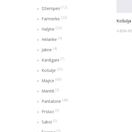
(12)
Džemperi
(23)
Farmerke
Košulja
(20)
Haljine
1.890
R
(4)
Helanke
Odab
(4)
Jakne
(7)
Kardigani
(25)
Košulje
(69)
Majice
(2)
Mantili
(48)
Pantalone
(5)
Prsluci
(5)
Sakoi
(5)