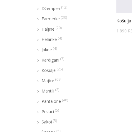
(12)
Džemperi
(23)
Farmerke
Košulja
(20)
Haljine
1.890
R
(4)
Helanke
Odab
(4)
Jakne
(7)
Kardigani
(25)
Košulje
(69)
Majice
(2)
Mantili
(48)
Pantalone
(5)
Prsluci
(5)
Sakoi
(5)