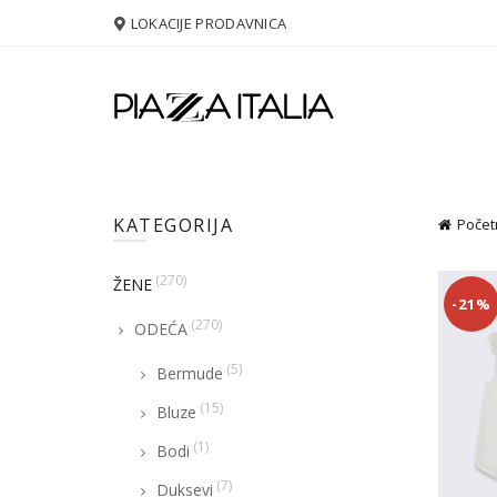
LOKACIJE PRODAVNICA
KATEGORIJA
Počet
(270)
ŽENE
-21%
(270)
ODEĆA
(5)
Bermude
(15)
Bluze
(1)
Bodi
(7)
Duksevi