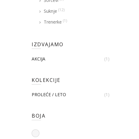
Šorcevi
(12)
Suknje
(1)
Trenerke
IZDVAJAMO
AKCIJA
(1)
KOLEKCIJE
PROLEĆE / LETO
(1)
BOJA