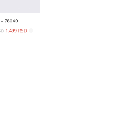
 – 78040
1.499
RSD
SD
erite opcije