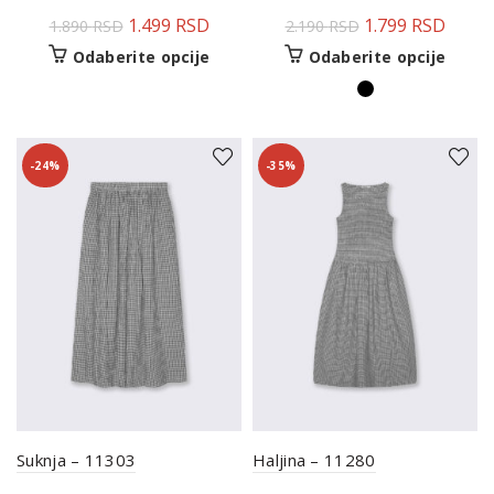
1.499
RSD
1.799
RSD
1.890
RSD
2.190
RSD
Odaberite opcije
Odaberite opcije
-24%
-35%
Suknja – 11303
Haljina – 11280