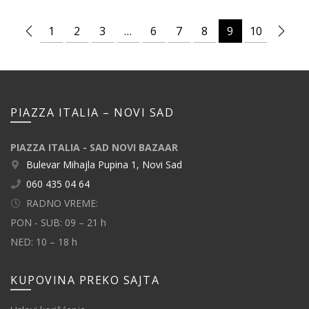
1
2
3
…
6
7
8
9
10
PIAZZA ITALIA – NOVI SAD
PIAZZA ITALIA - SAD NOVI BAZAAR
Bulevar Mihajla Pupina 1, Novi Sad
060 435 04 64
RADNO VREME:
PON - SUB: 09 – 21 h
NED: 10 – 18 h
KUPOVINA PREKO SAJTA