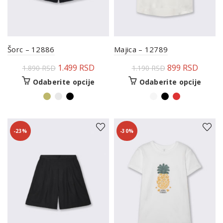
Šorc – 12886
Majica – 12789
1.499
RSD
899
RSD
1.890
RSD
1.190
RSD
Odaberite opcije
Odaberite opcije
-23%
-30%