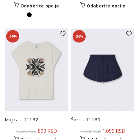
Odaberite opcije
Odaberite opcije
-30%
-26%
Majica – 11162
Šorc – 11160
899
RSD
1.099
RSD
1.290
RSD
1.490
RSD