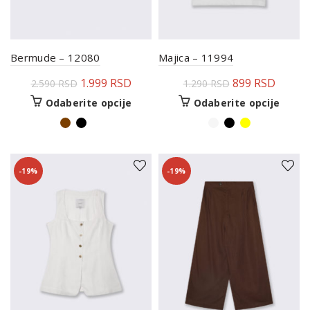
Bermude – 12080
Majica – 11994
1.999
RSD
899
RSD
2.590
RSD
1.290
RSD
Odaberite opcije
Odaberite opcije
-19%
-19%