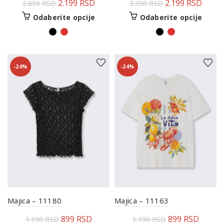
2.199
RSD
2.199
RSD
2.890
RSD
3.390
RSD
Odaberite opcije
Odaberite opcije
-24%
-24%
Majica – 11180
Majica – 11163
899
RSD
899
RSD
1.190
RSD
1.190
RSD