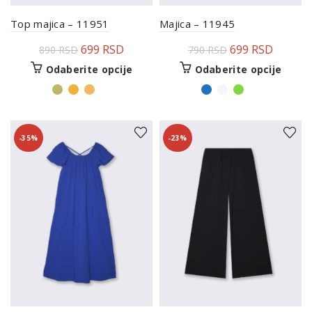
Top majica – 11951
Majica – 11945
699
RSD
699
RSD
890
RSD
790
RSD
Odaberite opcije
Odaberite opcije
-35%
-23%