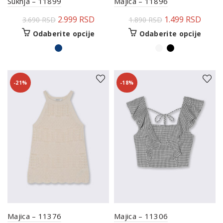
Suknja – 11899
Majica – 11896
2.999
RSD
1.499
RSD
3.690
RSD
1.890
RSD
Odaberite opcije
Odaberite opcije
-21%
-18%
Majica – 11376
Majica – 11306