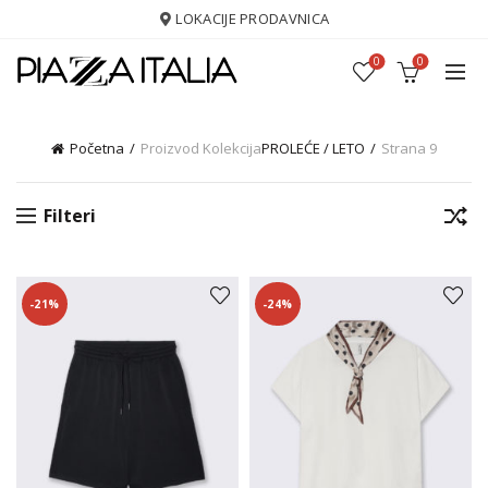
LOKACIJE PRODAVNICA
0
0
Početna
Proizvod Kolekcija
PROLEĆE / LETO
Strana 9
Filteri
-21%
-24%