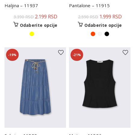
Haljina – 11937
Pantalone – 11915
2.199
RSD
1.999
RSD
3.390
RSD
2.590
RSD
Odaberite opcije
Odaberite opcije
-19%
-21%