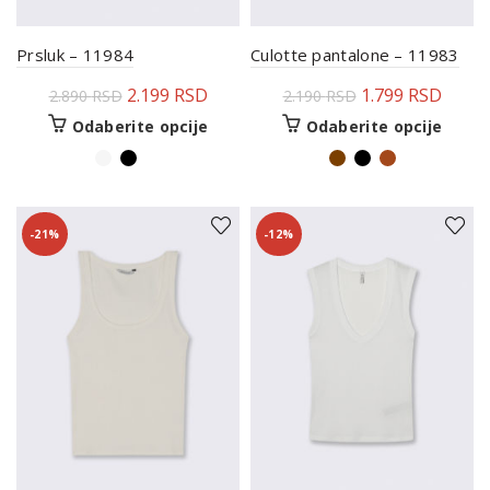
Prsluk – 11984
Culotte pantalone – 11983
2.199
RSD
1.799
RSD
2.890
RSD
2.190
RSD
Odaberite opcije
Odaberite opcije
-21%
-12%