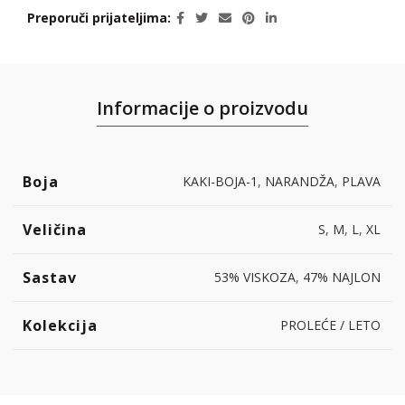
Preporuči prijateljima
Informacije o proizvodu
Boja
KAKI-BOJA-1
,
NARANDŽA
,
PLAVA
Veličina
S
,
M
,
L
,
XL
Sastav
53% VISKOZA
,
47% NAJLON
Kolekcija
PROLEĆE / LETO