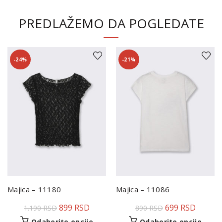
PREDLAŽEMO DA POGLEDATE
-24%
-21%
Majica – 11180
Majica – 11086
899
RSD
699
RSD
1.190
RSD
890
RSD
Odaberite opcije
Odaberite opcije