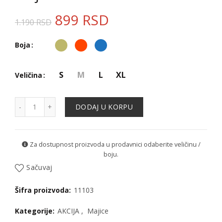
899
RSD
1.190
RSD
Boja
S
M
L
XL
Veličina
Majica - 11103 količina
DODAJ U KORPU
Za dostupnost proizvoda u prodavnici odaberite veličinu /
boju.
Sačuvaj
Šifra proizvoda:
11103
Kategorije:
AKCIJA
,
Majice