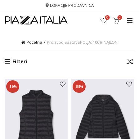
LOKACIJE PRODAVNICA
0
0
Početna
Proizvod Sastav
SPOLJA: 100% NAJLON
Filteri
-50%
-55%