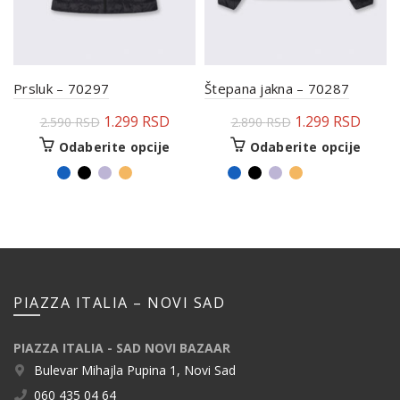
Prsluk – 70297
Štepana jakna – 70287
1.299
RSD
1.299
RSD
2.590
RSD
2.890
RSD
Odaberite opcije
Odaberite opcije
PIAZZA ITALIA – NOVI SAD
PIAZZA ITALIA - SAD NOVI BAZAAR
Bulevar Mihajla Pupina 1, Novi Sad
060 435 04 64