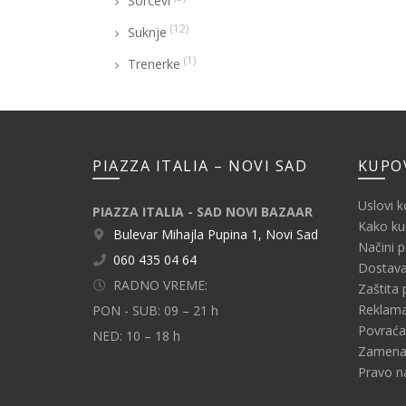
Šorcevi
(12)
Suknje
(1)
Trenerke
PIAZZA ITALIA – NOVI SAD
KUPO
Uslovi k
PIAZZA ITALIA - SAD NOVI BAZAAR
Kako kup
Bulevar Mihajla Pupina 1, Novi Sad
Načini p
060 435 04 64
Dostava
RADNO VREME:
Zaštita 
Reklama
PON - SUB: 09 – 21 h
Povraća
NED: 10 – 18 h
Zamena 
Pravo n