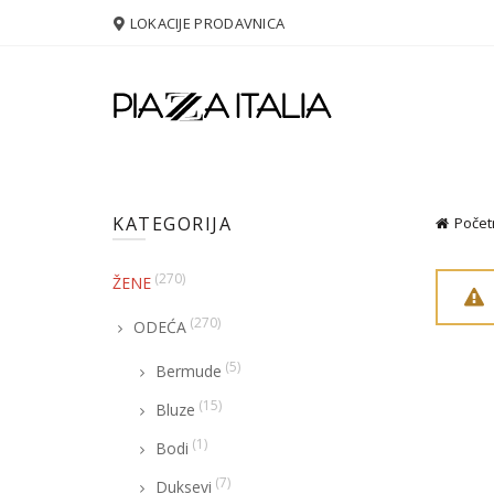
LOKACIJE PRODAVNICA
KATEGORIJA
Počet
(270)
ŽENE
(270)
ODEĆA
(5)
Bermude
(15)
Bluze
(1)
Bodi
(7)
Duksevi