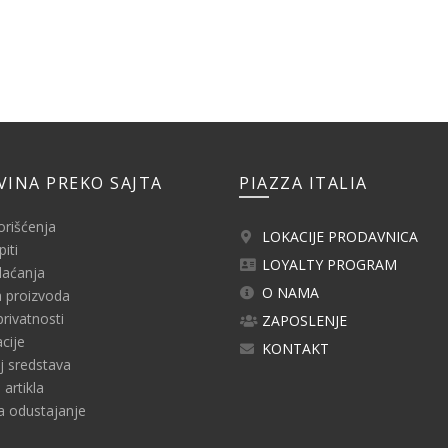
VINA PREKO SAJTA
PIAZZA ITALIA
orišćenja
LOKACIJE PRODAVNICA
iti
LOYALTY PROGRAM
laćanja
O NAMA
 proizvoda
privatnosti
ZAPOSLENJE
cije
KONTAKT
j sredstava
artikla
a odustajanje