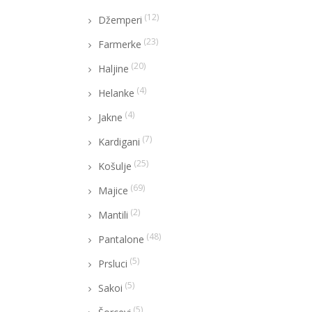
(12)
Džemperi
(23)
Farmerke
(20)
Haljine
(4)
Helanke
(4)
Jakne
(7)
Kardigani
(25)
Košulje
(69)
Majice
(2)
Mantili
(48)
Pantalone
(5)
Prsluci
(5)
Sakoi
(5)