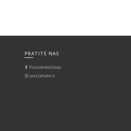
PRATITE NAS
PiazzaItaliaSrbija
piazzaitalia.rs