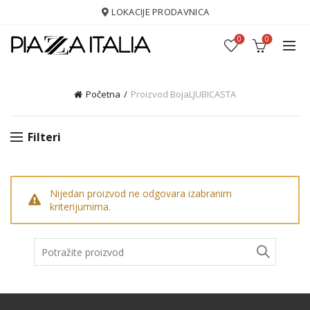
LOKACIJE PRODAVNICA
0
0
Početna
Proizvod Boja
LJUBICASTA
Filteri
Nijedan proizvod ne odgovara izabranim
kriterijumima.
Pretraga: