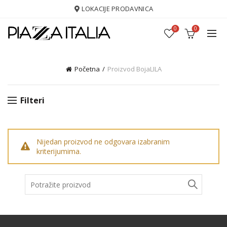
LOKACIJE PRODAVNICA
0
0
Početna
Proizvod Boja
LILA
Filteri
Nijedan proizvod ne odgovara izabranim
kriterijumima.
Pretraga: