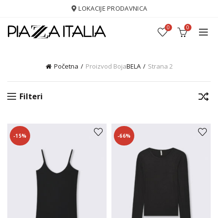
LOKACIJE PRODAVNICA
0
0
Početna
Proizvod Boja
BELA
Strana 2
Filteri
-15%
-66%