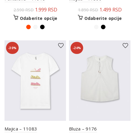
1.999
RSD
1.499
RSD
2.590
RSD
1.890
RSD
Odaberite opcije
Odaberite opcije
-30%
-24%
Majica – 11083
Bluza – 9176