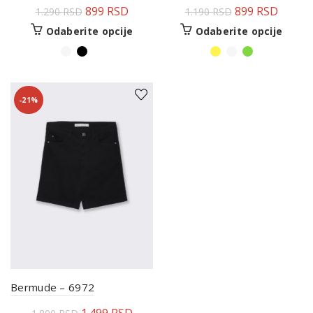
899
RSD
899
RSD
1.290
RSD
1.190
RSD
Odaberite opcije
Odaberite opcije
-21%
Bermude – 6972