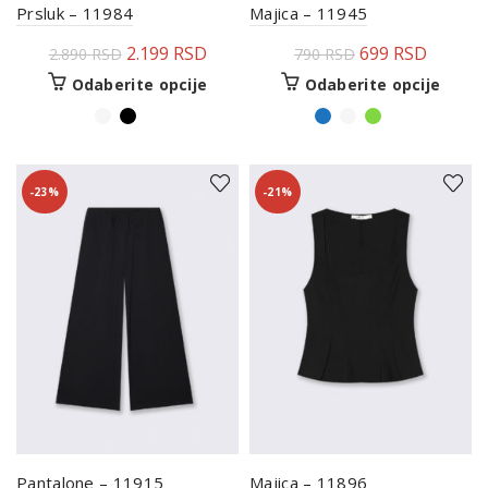
Prsluk – 11984
Majica – 11945
2.199
RSD
699
RSD
2.890
RSD
790
RSD
Odaberite opcije
Odaberite opcije
-23%
-21%
Pantalone – 11915
Majica – 11896