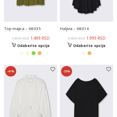
Top majica – 68035
Haljina – 68014
1.499
RSD
1.999
RSD
1.890
RSD
2.490
RSD
Odaberite opcije
Odaberite opcije
-41%
-25%