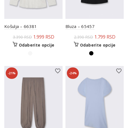
Košulja – 66381
Bluza – 65457
1.999
RSD
1.799
RSD
3.390
RSD
2.390
RSD
Odaberite opcije
Odaberite opcije
-21%
-24%