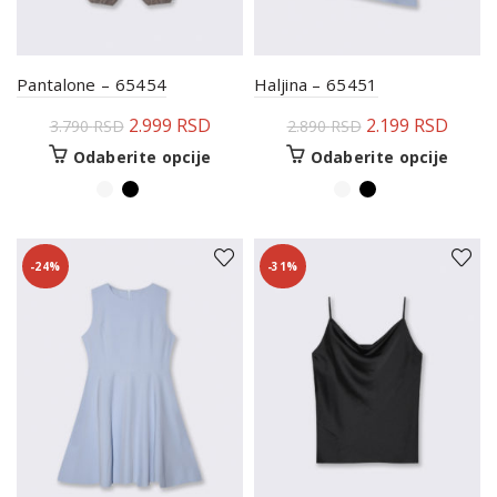
Pantalone – 65454
Haljina – 65451
2.999
RSD
2.199
RSD
3.790
RSD
2.890
RSD
Odaberite opcije
Odaberite opcije
-24%
-31%