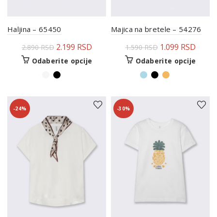
Haljina – 65450
Majica na bretele – 54276
2.199
RSD
1.099
RSD
2.890
RSD
1.590
RSD
Odaberite opcije
Odaberite opcije
-24%
-30%