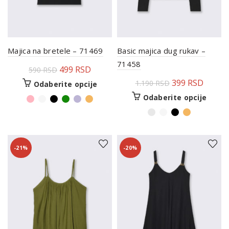
Majica na bretele – 71469
Basic majica dug rukav –
71458
499
RSD
590
RSD
399
RSD
1.190
RSD
Odaberite opcije
Odaberite opcije
-21%
-20%