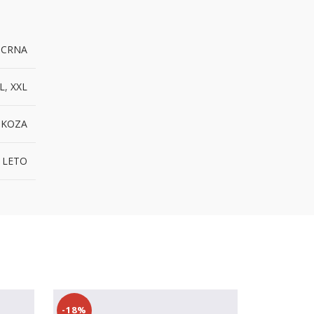
,
CRNA
L
,
XXL
SKOZA
 LETO
-18%
-21%