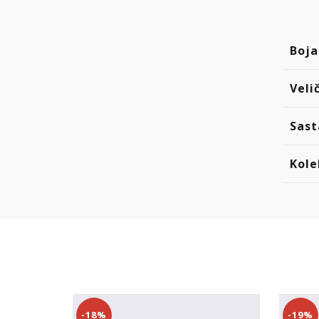
Boja
Veli
Sast
Kole
-18%
-19%