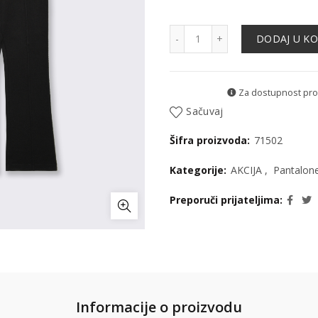
Pantalone - 71502 količin
DODAJ U K
Za dostupnost proiz
Sačuvaj
Šifra proizvoda:
71502
Kategorije:
AKCIJA
,
Pantalon
Preporuči prijateljima
Informacije o proizvodu