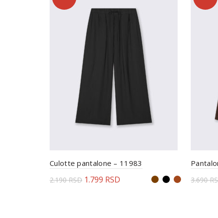
Culotte pantalone – 11983
Pantalo
1.799
RSD
2.190
RSD
3.690
R
Odaberite opcije
Odab