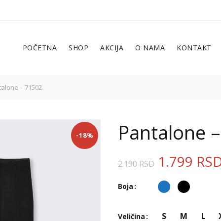
POČETNA
SHOP
AKCIJA
O NAMA
KONTAKT
alone – 71502
Pantalone 
-18%
1.799
RS
2.190
RSD
Boja
S
M
L
Veličina