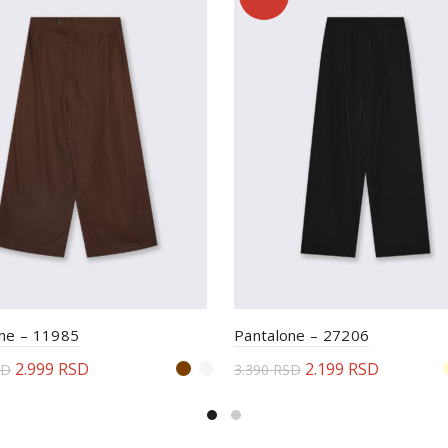
ne – 11985
Pantalone – 27206
2.999
RSD
2.199
RSD
SD
3.390
RSD
erite opcije
Odaberite opcije