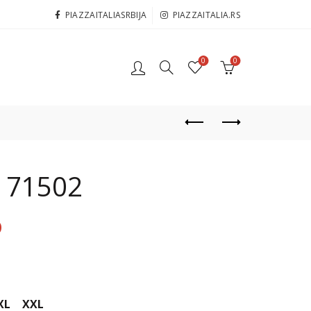
PIAZZAITALIASRBIJA
PIAZZAITALIA.RS
0
0
– 71502
D
XL
XXL