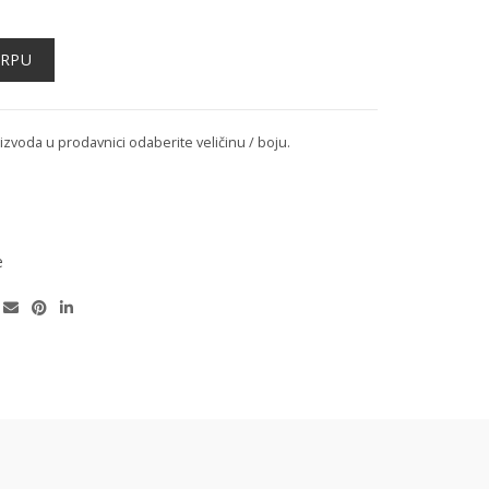
a
ORPU
voda u prodavnici odaberite veličinu / boju.
e