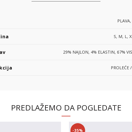
PLAVA
čina
S
,
M
,
L
,
X
av
29% NAJLON
,
4% ELASTIN
,
67% VI
kcija
PROLEĆE /
PREDLAŽEMO DA POGLEDATE
-35%