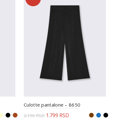
Culotte pantalone – 8650
Pantalone 
1.799
RSD
2
2.190
RSD
3.790
RSD
Odaberite opcije
Odaberi