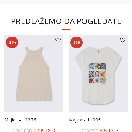
PREDLAŽEMO DA POGLEDATE
-21%
-30%
Majica – 11376
Majica – 11095
1.499
RSD
899
RSD
1.890
RSD
1.290
RSD