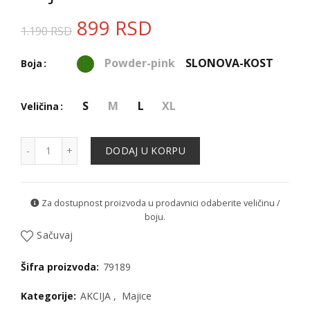
899
RSD
1.190
RSD
Powder-pink
SLONOVA-KOST
Boja
S
M
L
XL
Veličina
Majica - 79189 količina
DODAJ U KORPU
Za dostupnost proizvoda u prodavnici odaberite veličinu /
boju.
Sačuvaj
Šifra proizvoda:
79189
Kategorije:
AKCIJA
,
Majice