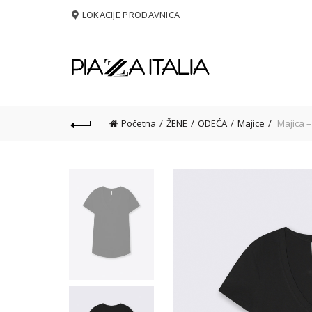
LOKACIJE PRODAVNICA
Početna
ŽENE
ODEĆA
Majice
Majica –