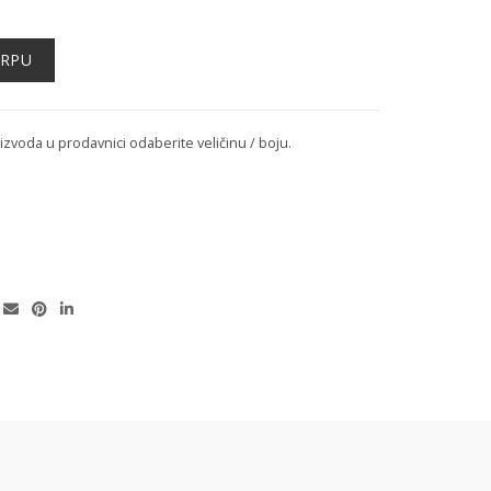
ORPU
voda u prodavnici odaberite veličinu / boju.