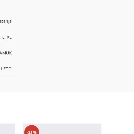
isterija
,
L
,
XL
PAMUK
 LETO
-21%
-30%