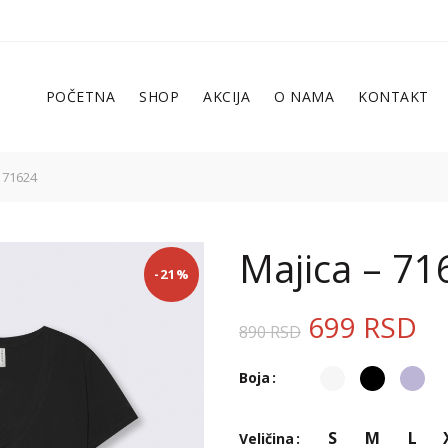
POČETNA
SHOP
AKCIJA
O NAMA
KONTAKT
 71624
Majica – 71
-21%
699
RSD
890
RSD
Boja
S
M
L
Veličina