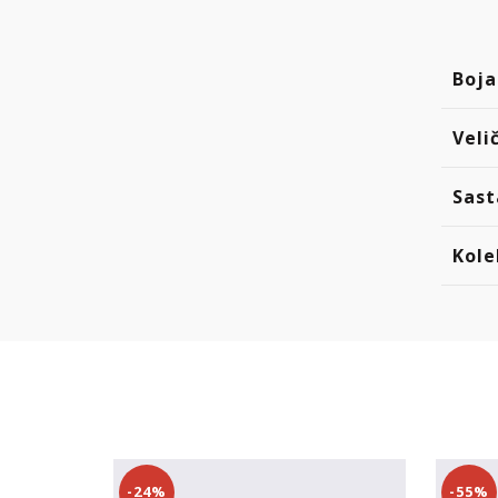
Boja
Veli
Sast
Kole
-24%
-55%