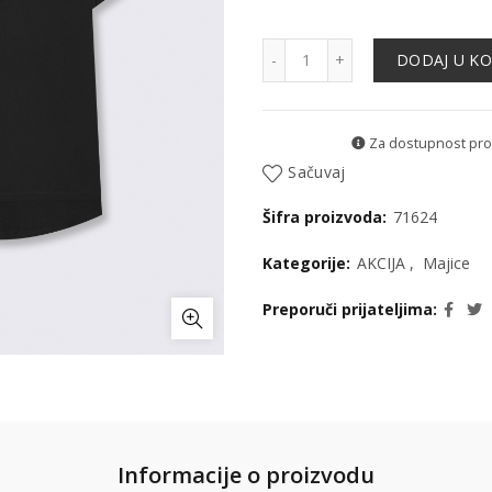
Majica - 71624 količina
DODAJ U K
Za dostupnost proiz
Sačuvaj
Šifra proizvoda:
71624
Kategorije:
AKCIJA
,
Majice
Preporuči prijateljima
Informacije o proizvodu