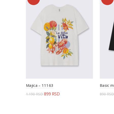
Majica – 11163
Basic m
899
RSD
1.190
RSD
890
RSD
Odaberite opcije
Odab