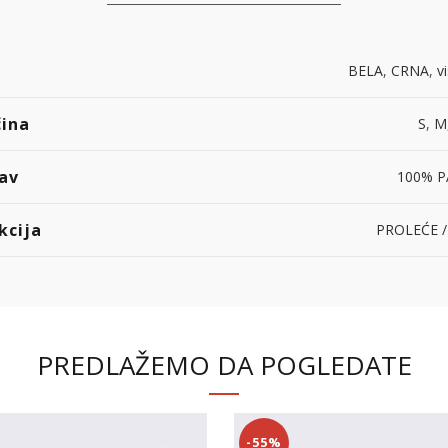
BELA
,
CRNA
,
v
čina
S
,
M
av
100% 
kcija
PROLEĆE /
PREDLAŽEMO DA POGLEDATE
-55%