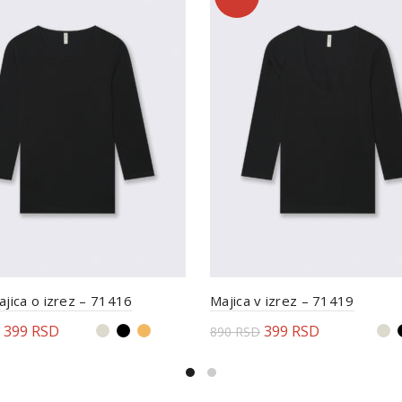
ajica o izrez – 71416
Majica v izrez – 71419
399
RSD
399
RSD
890
RSD
erite opcije
Odaberite opcije