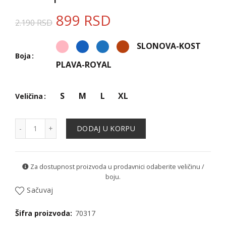
899
RSD
2.190
RSD
SLONOVA-KOST
Boja
PLAVA-ROYAL
S
M
L
XL
Veličina
Džemper - 70317 količina
DODAJ U KORPU
Za dostupnost proizvoda u prodavnici odaberite veličinu /
boju.
Sačuvaj
Šifra proizvoda:
70317