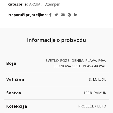
Kategorije:
AKCIJA
,
Džemperi
Preporuči prijateljima
Informacije o proizvodu
SVETLO-ROZE
,
DENIM
,
PLAVA
,
RĐA
,
Boja
SLONOVA-KOST
,
PLAVA-ROYAL
Veličina
S
,
M
,
L
,
XL
Sastav
100% PAMUK
Kolekcija
PROLEĆE / LETO