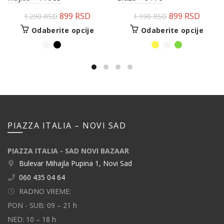
899
RSD
899
RSD
1.290
RSD
1.190
RSD
Odaberite opcije
Odaberite opcije
PIAZZA ITALIA – NOVI SAD
PIAZZA ITALIA - SAD NOVI BAZAAR
Bulevar Mihajla Pupina 1, Novi Sad
060 435 04 64
RADNO VREME:
PON - SUB: 09 – 21 h
NED: 10 – 18 h