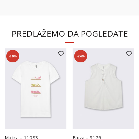
PREDLAŽEMO DA POGLEDATE
-30%
-24%
Majica – 11083
Bluza – 9176