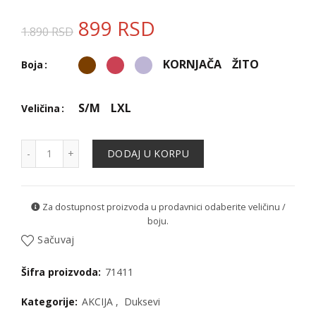
899
RSD
1.890
RSD
KORNJAČA
ŽITO
Boja
S/M
LXL
Veličina
Duks - 71411 količina
DODAJ U KORPU
Za dostupnost proizvoda u prodavnici odaberite veličinu /
boju.
Sačuvaj
Šifra proizvoda:
71411
Kategorije:
AKCIJA
,
Duksevi