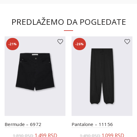
PREDLAŽEMO DA POGLEDATE
-21%
-26%
Bermude – 6972
Pantalone – 11156
1.499
RSD
1.099
RSD
1.890
RSD
1.490
RSD